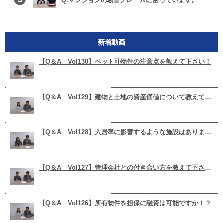
Q.マンションの騒音クレームに困っています。
るほうがいいのでしょうか。
まずは区分戸建投資がどんなものなのか知りたい方
におすすめです。
所有のワンルームマンションですが、壁が薄い事も
相続のことやこれからのことを考えると私名義にす
洗濯物に臭いがつくので干せないということでし
あり、
る場合の相違点と
た。
新着動画
【Q＆A Vol130】ペット可物件の注意点を教えて下さい！
入居者さんからの騒音に関するクレームが多いで
メリット・デメリットを教えて頂きたいです。
す。
出来るだけ窓を開けないよう工夫をしてるみたいで
すが、
【Q＆A Vol129】建物と土地の資産価値について教えて下さい！
家賃も4万代で相場より安いので、
冷暖房の電気代が高くなることや部屋の空気の入れ
ある程度は我慢してもらいたいのが本音ですが
替えができないということでした。
【Q＆A Vol128】入居率に影響するような施設はありますか！？
さすがに入居者さんにはその様には言えません‥。
出来たら横なので今後のトラブルを避けクレームを
【Q＆A Vol127】管理会社との付き合い方を教えて下さい！
言った事は
何とか入居者さんに納得して頂く方法はないでしょ
うか？
【Q＆A Vol126】所有物件を担保に融資は可能ですか！？
言わないでほしいとの要望です。