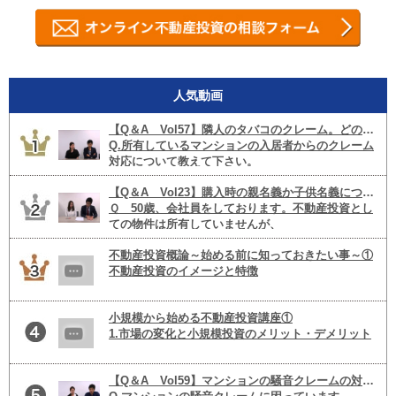
人気動画
【Q＆A Vol57】隣人のタバコのクレーム。どのように対応すべき！？
Q.所有しているマンションの入居者からのクレーム
対応について教えて下さい。
【Q＆A Vol23】購入時の親名義か子供名義についての相違点
Ｑ 50歳、会社員をしております。不動産投資とし
ての物件は所有していませんが、
横の住人がタバコを吸うので何とかして欲しいとい
う内容です。
不動産投資概論～始める前に知っておきたい事～①
不動産投資のイメージと特徴
自己所有の一軒家はあります。
入居者が困っている内容を聞くと、バルコニーの窓
小規模から始める不動産投資講座①
投資用で購入検討していて息子が27歳サラリーマン
をあけると
1.市場の変化と小規模投資のメリット・デメリット
なのですが、
市場動向から区分・戸建投資のメリット・デメリッ
【Q＆A Vol59】マンションの騒音クレームの対応法は！？
トについてお話しています
不動産投資をする場合若い息子名義で物件を購入す
タバコの煙が入ってきて部屋が臭くなるとい点と